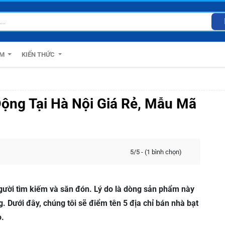
ẨM
KIẾN THỨC
Động Tại Hà Nội Giá Rẻ, Mẫu Mã
5/5 - (1 bình chọn)
gười tìm kiếm và săn đón. Lý do là dòng sản phẩm này
g. Dưới đây, chúng tôi sẽ điểm tên 5 địa chỉ bán nhà bạt
o.