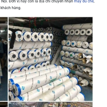
à Nội. Đơn vị này còn là địa chỉ chuyên nhận
may dù che
,
 khách hàng.