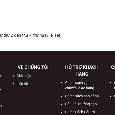
ừ thứ 2 đến thứ 7, trừ ngày lễ, Tết)
VỀ CHÚNG TÔI
HỖ TRỢ KHÁCH
C
HÀNG
ư
Giới thiệu
Chính sách vận
Liên hệ
chuyển, giao hàng
Chí
Chính sách bảo hành
Câu hỏi thường gặp
h,
Chính Sách Đổi Trả