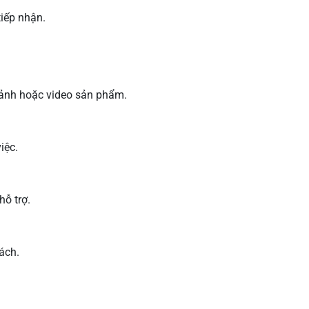
tiếp nhận.
h ảnh hoặc video sản phẩm.
iệc.
ỗ trợ.
ách.