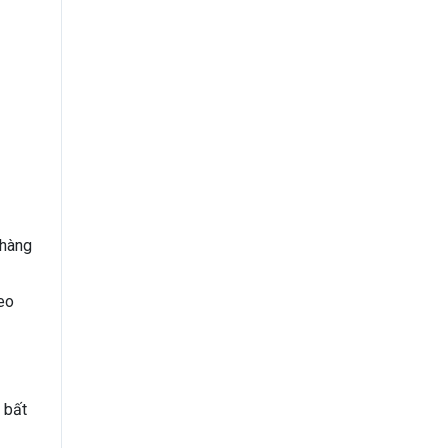
 hàng
heo
 bất