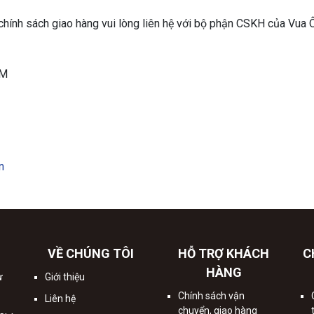
 chính sách giao hàng vui lòng liên hệ với bộ phận CSKH của Vua 
CM
n
VỀ CHÚNG TÔI
HỖ TRỢ KHÁCH
C
HÀNG
ư
Giới thiệu
Chính sách vận
Liên hệ
chuyển, giao hàng