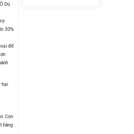
 Ô Dù
trợ
ước 30%
hoại để
đơn
hành
 hại
ẵn. Còn
ặt hàng